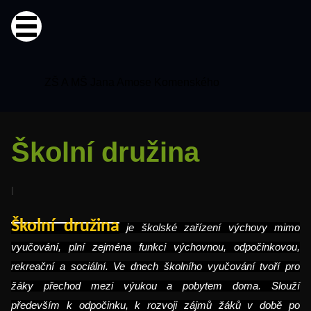
ZŠ A MŠ Jana Amose Komenského
Školní družina
l
Školní družina
je školské zařízení výchovy mimo
vyučování, plní zejména funkci
výchovnou, odpočinkovou,
rekreační a sociální
. Ve dnech školního vyučování tvoří pro
žáky přechod mezi výukou a pobytem doma. Slouží
především
k odpočinku, k rozvoji zájmů žáků v době po