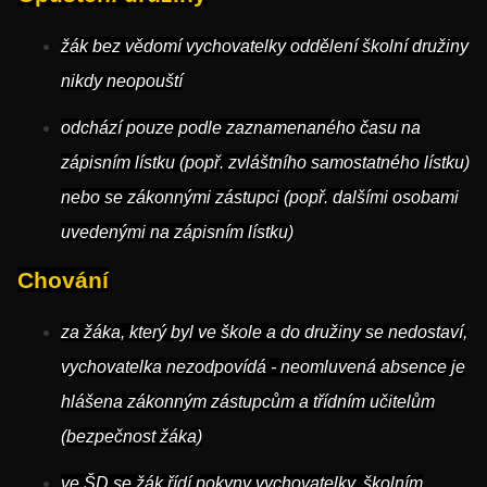
žák bez vědomí vychovatelky oddělení školní družiny
nikdy neopouští
odchází pouze podle zaznamenaného času na
zápisním lístku (popř. zvláštního samostatného lístku)
nebo se zákonnými zástupci (popř. dalšími osobami
uvedenými na zápisním lístku)
Chování
za žáka, který byl ve škole a do družiny se nedostaví,
vychovatelka nezodpovídá - neomluvená absence je
hlášena zákonným zástupcům a třídním učitelům
(bezpečnost žáka)
ve ŠD se žák řídí pokyny vychovatelky, školním